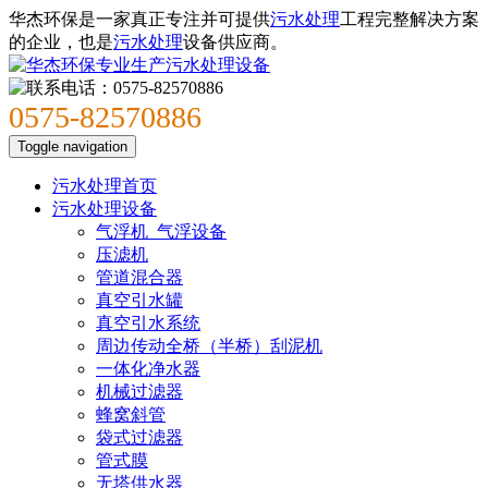
华杰环保是一家真正专注并可提供
污水处理
工程完整解决方案
的企业，也是
污水处理
设备供应商。
0575-82570886
Toggle navigation
污水处理首页
污水处理设备
气浮机_气浮设备
压滤机
管道混合器
真空引水罐
真空引水系统
周边传动全桥（半桥）刮泥机
一体化净水器
机械过滤器
蜂窝斜管
袋式过滤器
管式膜
无塔供水器