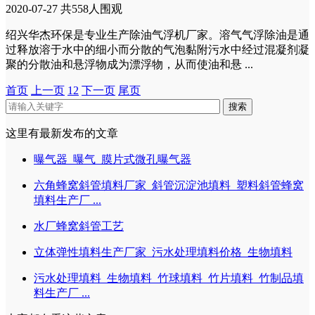
2020-07-27
共558人围观
绍兴华杰环保是专业生产除油气浮机厂家。溶气气浮除油是通
过释放溶于水中的细小而分散的气泡黏附污水中经过混凝剂凝
聚的分散油和悬浮物成为漂浮物，从而使油和悬 ...
首页
上一页
1
2
下一页
尾页
搜索
这里有最新发布的文章
曝气器_曝气_膜片式微孔曝气器
六角蜂窝斜管填料厂家_斜管沉淀池填料_塑料斜管蜂窝
填料生产厂 ...
水厂蜂窝斜管工艺
立体弹性填料生产厂家_污水处理填料价格_生物填料
污水处理填料_生物填料_竹球填料_竹片填料_竹制品填
料生产厂 ...