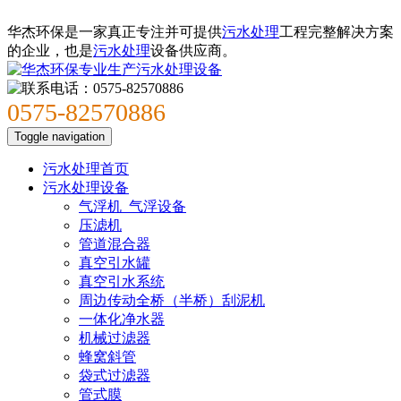
华杰环保是一家真正专注并可提供
污水处理
工程完整解决方案
的企业，也是
污水处理
设备供应商。
0575-82570886
Toggle navigation
污水处理首页
污水处理设备
气浮机_气浮设备
压滤机
管道混合器
真空引水罐
真空引水系统
周边传动全桥（半桥）刮泥机
一体化净水器
机械过滤器
蜂窝斜管
袋式过滤器
管式膜