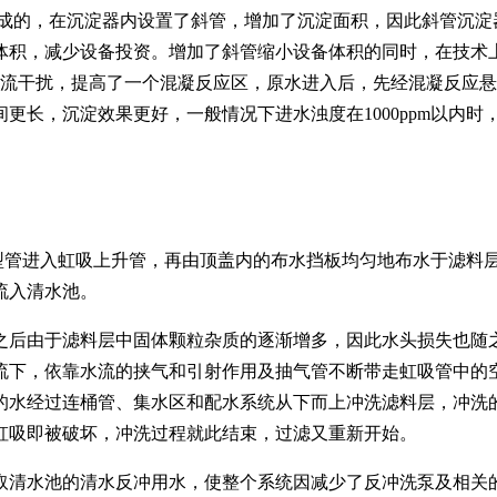
成的，在沉淀器内设置了斜管，增加了沉淀面积，因此斜管沉淀
体积，减少设备投资。增加了斜管缩小设备体积的同时，在技术
水流干扰，提高了一个混凝反应区，原水进入后，先经混凝反应
长，沉淀效果更好，一般情况下进水浊度在1000ppm以内时，沉
型管进入虹吸上升管，再由顶盖内的布水挡板均匀地布水于滤料
就流入清水池。
之后由于滤料层中固体颗粒杂质的逐渐增多，因此水头损失也随
流下，依靠水流的挟气和引射作用及抽气管不断带走虹吸管中的
的水经过连桶管、集水区和配水系统从下而上冲洗滤料层，冲洗
，虹吸即被破坏，冲洗过程就此结束，过滤又重新开始。
取清水池的清水反冲用水，使整个系统因减少了反冲洗泵及相关