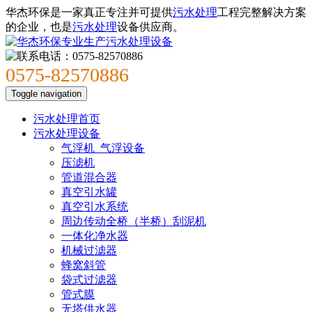
华杰环保是一家真正专注并可提供
污水处理
工程完整解决方案
的企业，也是
污水处理
设备供应商。
0575-82570886
Toggle navigation
污水处理首页
污水处理设备
气浮机_气浮设备
压滤机
管道混合器
真空引水罐
真空引水系统
周边传动全桥（半桥）刮泥机
一体化净水器
机械过滤器
蜂窝斜管
袋式过滤器
管式膜
无塔供水器