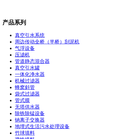
产品系列
真空引水系统
周边传动全桥（半桥）刮泥机
气浮设备
压滤机
管道静态混合器
真空引水罐
一体化净水器
机械过滤器
蜂窝斜管
袋式过滤器
管式膜
无塔供水器
除铁除锰设备
钠离子交换器
地埋式生活污水处理设备
竹球填料