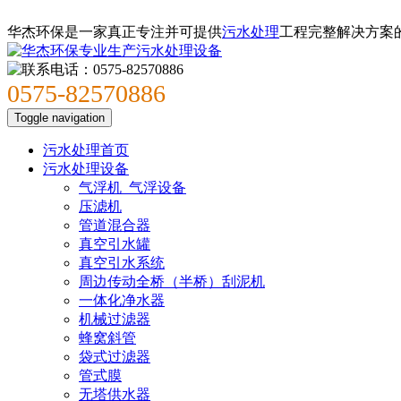
华杰环保是一家真正专注并可提供
污水处理
工程完整解决方案
0575-82570886
Toggle navigation
污水处理首页
污水处理设备
气浮机_气浮设备
压滤机
管道混合器
真空引水罐
真空引水系统
周边传动全桥（半桥）刮泥机
一体化净水器
机械过滤器
蜂窝斜管
袋式过滤器
管式膜
无塔供水器